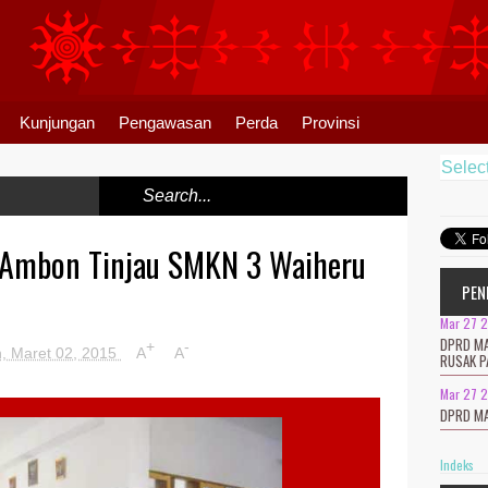
Kunjungan
Pengawasan
Perda
Provinsi
Selec
 Ambon Tinjau SMKN 3 Waiheru
PEN
Mar 27 
DPRD MA
+
-
n, Maret 02, 2015
A
A
RUSAK P
Mar 27 
DPRD MA
Indeks