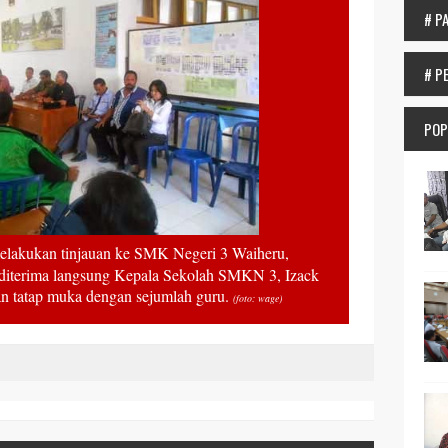
# P
# P
POP
akukan tinjauan ke SMK Negeri 3 Waiheru,
diterima langsung Kepala Sekolah SMKN 3, Izack
an tatap muka dengan sejumlah guru.
(foto: wage)