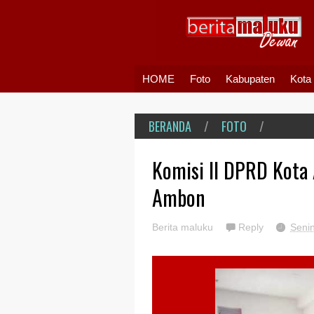
HOME
Foto
Kabupaten
Kota
BERANDA
/
FOTO
/
Komisi II DPRD Kota
Ambon
Berita maluku
Reply
Seni