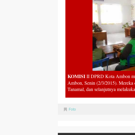
KOMISI
II DPRD Kota Ambon mel
Ambon, Senin (2/3/2015). Mereka 
Tanamal, dan selanjutnya melakuk
Foto