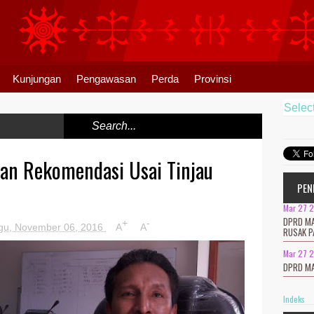
Kunjungan
Pengawasan
Perda
Provinsi
Selec
an Rekomendasi Usai Tinjau
PEN
Mar 27 
DPRD MA
+
-
gu, November 06, 2016
A
A
RUSAK P
Mar 27 
DPRD MA
Indeks