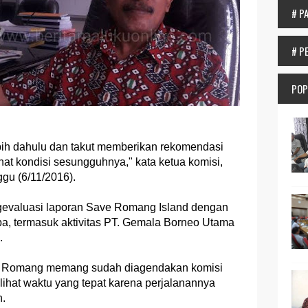
# P
# P
POP
ebih dahulu dan takut memberikan rekomendasi
hat kondisi sesungguhnya," kata ketua komisi,
u (6/11/2016).
gevaluasi laporan Save Romang Island dengan
pa, termasuk aktivitas PT. Gemala Borneo Utama
.
au Romang memang sudah diagendakan komisi
lihat waktu yang tepat karena perjalanannya
n.