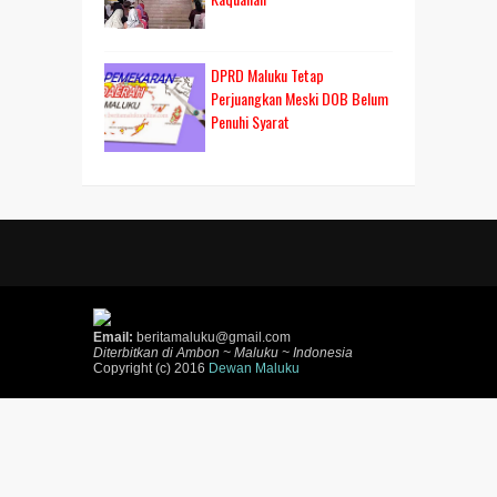
DPRD Maluku Tetap
Perjuangkan Meski DOB Belum
Penuhi Syarat
Email:
beritamaluku@gmail.com
Diterbitkan di Ambon ~ Maluku ~ Indonesia
Copyright (c) 2016
Dewan Maluku