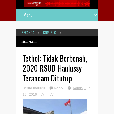
BERANDA
/
KOMISI C
/
Tethol: Tidak Berbenah,
2020 RSUD Haulussy
Terancam Ditutup
Berita maluku
Reply
Kamis, Juni
+
-
16, 2016
A
A