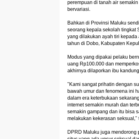
perempuan di tanah air semakin
bervariasi.
Bahkan di Provinsi Maluku sendi
seorang kepala sekolah tingkat
yang dilakukan ayah tiri kepad
tahun di Dobo, Kabupaten Kepul
Modus yang dipakai pelaku bern
uang Rp100.000 dan memperkosa 
akhirnya dilaporkan ibu kandun
"Kami sangat prihatin dengan s
bawah umur dan fenomena ini ha
dalam era keterbukaan sekarang 
internet semakin murah dan ter
semakin gampang dan itu bisa s
melakukan kekerasan seksual," 
DPRD Maluku juga mendorong pe
situs yang ada unsur seksual d