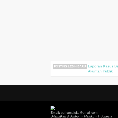
Laporan Kasus B
POSTING LEBIH BARU
Akuntan Publik
Email:
beritamaluku@gmail.com
Diterbitkan di Ambon ~ Maluku ~ Indonesia