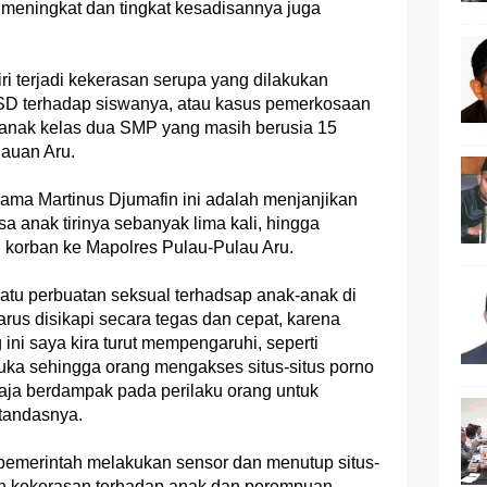
 meningkat dan tingkat kesadisannya juga
ri terjadi kekerasan serupa yang dilakukan
 SD terhadap siswanya, atau kasus pemerkosaan
a anak kelas dua SMP yang masih berusia 15
auan Aru.
ama Martinus Djumafin ini adalah menjanjikan
anak tirinya sebanyak lima kali, hingga
g korban ke Mapolres Pulau-Pulau Aru.
uatu perbuatan seksual terhadsap anak-anak di
rus disikapi secara tegas dan cepat, karena
ini saya kira turut mempengaruhi, seperti
buka sehingga orang mengakses situs-situs porno
aja berdampak pada perilaku orang untuk
tandasnya.
merintah melakukan sensor dan menutup situs-
an kekerasan terhadap anak dan perempuan.