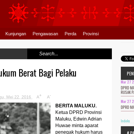
Kunjungan
Pengawasan
Perda
Provinsi
ukum Berat Bagi Pelaku
PEN
Mar 27 
DPRD MA
RUSAK P
+
-
gu, Mei 22, 2016
A
A
Mar 27 
BERITA MALUKU.
DPRD MA
Ketua DPRD Provinsi
Maluku, Edwin Adrian
Indeks
Huwae minta aparat
penegak hukum harus
# P